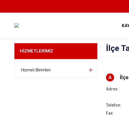
KA
İlçe T
HİZMETLERİMİZ
.
Hizmet Birimleri
İlç
A
Adres:
Telefon:
Fax: