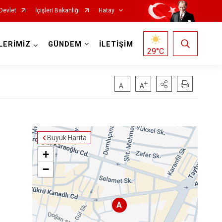
Devlet
İçişleri Bakanlığı
Hatay
LERİMİZ
GÜNDEM
İLETİŞİM
29
°C
Büyük Harita
Reyhanlı
+
Samandağ
−
Yayladağı
Payas
A
Arsuz