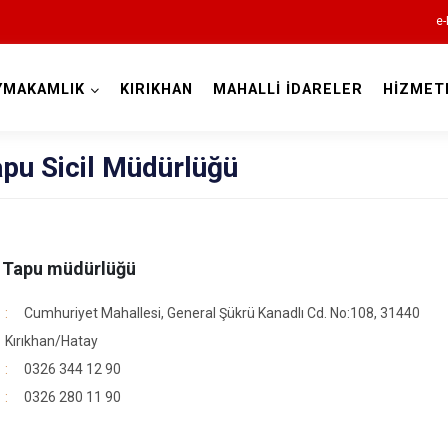
e-
YMAKAMLIK
KIRIKHAN
MAHALLİ İDARELER
HİZMET
Hatay
apu Sicil Müdürlüğü
e Tapu müdürlüğü
Altınözü
Cumhuriyet Mahallesi, General Şükrü Kanadlı Cd. No:108, 31440
Belen
Kırıkhan/Hatay
Dörtyol
0326 344 12 90
0326 280 11 90
Erzin
Hassa