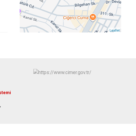
Antakya
Defne
Leaflet
istemi
Y