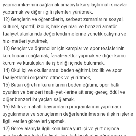
yapma imkâ¬nını sağlamak amacıyla karşılaştırmalı sınavlar
yaptırmak ve diğer ilgili işlemleri yürütmek,
12) Gençlerin ve öğrencilerin, serbest zamanlarını sosyal,
kültürel, sportif, izcilik, halk oyunları ve benzeri amatör
faaliyet alanlarında değerlendirmelerine yönelik çalışma ve
hiz¬metleri yürütmek,
13) Gençler ve öğrenciler için kamplar ve spor tesislerinin
kurulmasını sağlamak, fa¬ali¬yetler yapmak ve diğer kamu
kurum ve kuruluşları ile iş birliği içinde bulunmak,
14) Okul içi ve okullar arası beden eğitimi, izcilik ve spor
faaliyetlerini organize etmek ve yürütmek,
15) Bütün öğretim kurumlarının beden eğitimi, spor, halk
oyunları ve benzeri faali¬yet¬lerine ait araç-gereç, ödül ve
diğer benzeri ihtiyaçları sağlamak,
16) Millî ve mahallî bayramların programlarının yapılması
uygulanması ve sonuçlarının değerlendirilmesine ilişkin işlerle
ilgili verilen görevleri yapmak,
17) Görev alanıyla ilgili konularda yurt içi ve yurt dışında
yapılacak her türlü faaliyet¬lere katılacak olan öğretmen ve