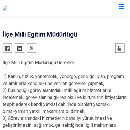
Hatay
İlçe Milli Egitim Müdürlügü
Altınözü
Reyhanlı
Belen
Samandağ
İlçe Milli Eğitim Müdürlüğü Görevleri
Dörtyol
Yayladağı
Erzin
Payas
1) Kanun, tüzük, yönetmelik, yönerge, genelge, plân, program
Hassa
Arsuz
ve amirlerle kendile¬rine verilen görevleri yapmak,
2) Bulunduğu görev alanındaki millî eğitim hizmetlerini
İskenderun
Antakya
incelemek, görev alanına gi¬ren okul ve kurumların ihtiyaçlarını
Kırıkhan
Defne
tespit ederek kendi yetkisi dahilinde olanları yapmak,
Kumlu
olma¬yanları yetkili makamlara bildirmek,
3) Görev alanındaki hizmetlerin daha iyi yürütülmesi ve
geliştirilmesini sağlamak, ge¬rektiğinde ilgili makamlara